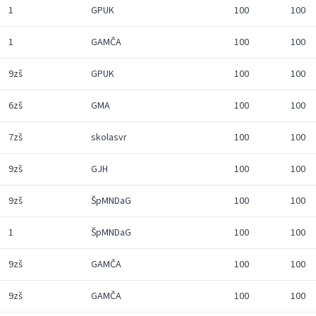
1
GPUK
100
100
1
GAMČA
100
100
9zš
GPUK
100
100
6zš
GMA
100
100
7zš
skolasvr
100
100
9zš
GJH
100
100
9zš
ŠpMNDaG
100
100
1
ŠpMNDaG
100
100
9zš
GAMČA
100
100
9zš
GAMČA
100
100