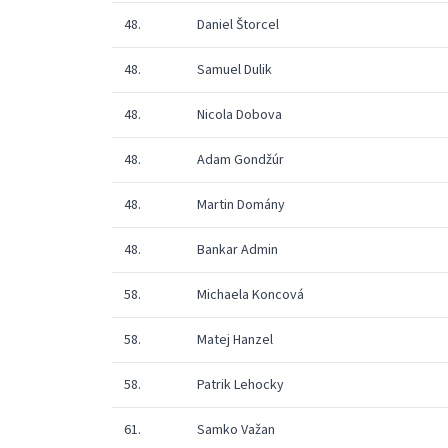
48.
Daniel Štorcel
48.
Samuel Dulik
48.
Nicola Dobova
48.
Adam Gondžúr
48.
Martin Domány
48.
Bankar Admin
58.
Michaela Koncová
58.
Matej Hanzel
58.
Patrik Lehocky
61.
Samko Važan