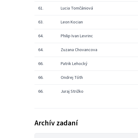
61.
Lucia Tomčániová
63.
Leon Kocian
64.
Philip Ivan Levrinc
64.
Zuzana Chovancova
66.
Patrik Lehocký
66.
Ondrej Tóth
66.
Juraj Strižko
Archív zadaní