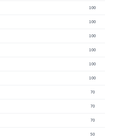
100
100
100
100
100
100
70
70
70
50