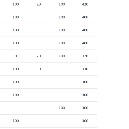
100
20
100
420
100
100
400
100
100
400
100
100
400
0
70
100
370
100
30
330
100
300
100
300
100
300
100
300