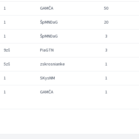
1
GAMČA
50
1
ŠpMNDaG
20
1
ŠpMNDaG
3
9zš
PiaGTN
3
5zš
zskrosnianke
1
1
SKysNM
1
1
GAMČA
1