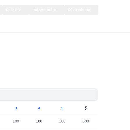
Ostatné
Iné semináre
Sústredenia
Prihlásiť sa
3
4
5
∑
100
100
100
500