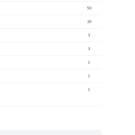
50
20
3
3
1
1
1