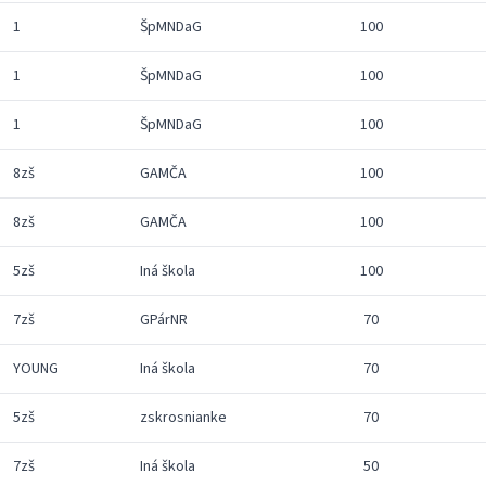
1
ŠpMNDaG
100
1
ŠpMNDaG
100
1
ŠpMNDaG
100
8zš
GAMČA
100
8zš
GAMČA
100
5zš
Iná škola
100
7zš
GPárNR
70
YOUNG
Iná škola
70
5zš
zskrosnianke
70
7zš
Iná škola
50