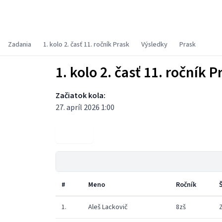
Súťaž PRASK
Zadania
1. kolo 2. časť 11. ročník Prask
Výsledky
Prask
1. kolo 2. časť 11. ročník P
Začiatok kola:
27. apríl 2026 1:00
Zadania
#
Meno
Ročník
1.
Aleš Lackovič
8zš