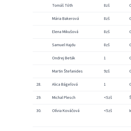
Tomáš Tóth
8zš
Mária Bakerová
8zš
Elena Mikušová
8zš
Samuel Hajdu
8zš
Ondrej Beták
1
Martin Štefanides
9zš
28.
Alica Bágeľová
1
29.
Michal Plesch
<5zš
30.
Olívia Kováčová
<5zš
I