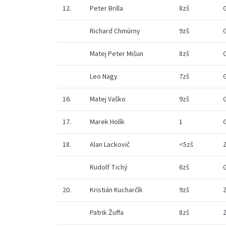
12.
Peter Brilla
8zš
Richard Chmúrny
9zš
Matej Peter Mišun
8zš
Leo Nagy
7zš
16.
Matej Vaško
9zš
17.
Marek Holík
1
18.
Alan Lackovič
<5zš
Rudolf Tichý
6zš
20.
Kristián Kucharčík
9zš
Patrik Žuffa
8zš