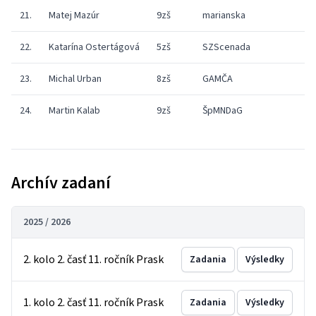
21.
Matej Mazúr
9zš
marianska
22.
Katarína Ostertágová
5zš
SZScenada
23.
Michal Urban
8zš
GAMČA
24.
Martin Kalab
9zš
ŠpMNDaG
Archív zadaní
2025 / 2026
2. kolo 2. časť 11. ročník Prask
Zadania
Výsledky
1. kolo 2. časť 11. ročník Prask
Zadania
Výsledky