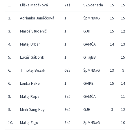
1.
Eliška Macáková
7zš
SZScenada
15
15
2.
Adrianka Janáčková
1
ŠpMNDaG
15
15
3.
Maroš Studenič
1
GJH
15
12
4.
Matej Urban
1
GAMČA
14
13
5.
Lukáš Gáborik
1
GTajBB
15
6.
Timotej Bezak
6zš
ŠpMNDaG
13
9
6.
Lenka Hake
1
GAlKE
15
14
8.
Matej Repa
8zš
GAMČA
11
9.
Minh Dang Huy
9zš
GJH
3
12
10.
Matej Zigo
8zš
ŠpMNDaG
10