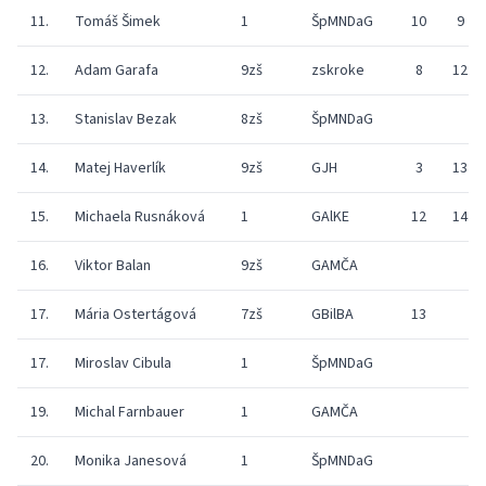
11.
Tomáš Šimek
1
ŠpMNDaG
10
9
12.
Adam Garafa
9zš
zskroke
8
12
13.
Stanislav Bezak
8zš
ŠpMNDaG
14.
Matej Haverlík
9zš
GJH
3
13
15.
Michaela Rusnáková
1
GAlKE
12
14
16.
Viktor Balan
9zš
GAMČA
17.
Mária Ostertágová
7zš
GBilBA
13
17.
Miroslav Cibula
1
ŠpMNDaG
19.
Michal Farnbauer
1
GAMČA
20.
Monika Janesová
1
ŠpMNDaG