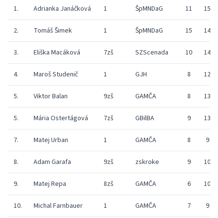
1.
Adrianka Janáčková
1
ŠpMNDaG
11
15
2.
Tomáš Šimek
1
ŠpMNDaG
15
14
3.
Eliška Macáková
7zš
SZScenada
10
14
4.
Maroš Studenič
1
GJH
8
12
5.
Viktor Balan
9zš
GAMČA
8
13
5.
Mária Ostertágová
7zš
GBilBA
9
13
7.
Matej Urban
1
GAMČA
8
9
8.
Adam Garafa
9zš
zskroke
9
10
9.
Matej Repa
8zš
GAMČA
6
10
10.
Michal Farnbauer
1
GAMČA
7
9