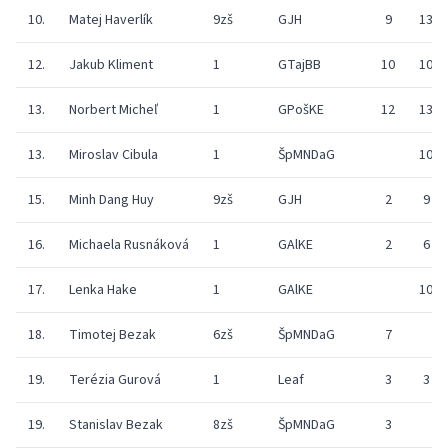
10.
Matej Haverlík
9zš
GJH
9
13
12.
Jakub Kliment
1
GTajBB
10
10
13.
Norbert Micheľ
1
GPošKE
12
13
13.
Miroslav Cibula
1
ŠpMNDaG
10
15.
Minh Dang Huy
9zš
GJH
2
9
16.
Michaela Rusnáková
1
GAlKE
2
6
17.
Lenka Hake
1
GAlKE
10
18.
Timotej Bezak
6zš
ŠpMNDaG
7
19.
Terézia Gurová
1
Leaf
3
3
19.
Stanislav Bezak
8zš
ŠpMNDaG
3