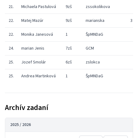
21.
Michaela Pastulová
9zš
zssokolikova
22.
Matej Mazúr
9zš
marianska
3
22.
Monika Janesová
1
ŠpMNDaG
24.
marian Jenis
7zš
GCM
25.
Jozef Smolár
6zš
zslokca
25.
Andrea Martinková
1
ŠpMNDaG
Archív zadaní
2025 / 2026