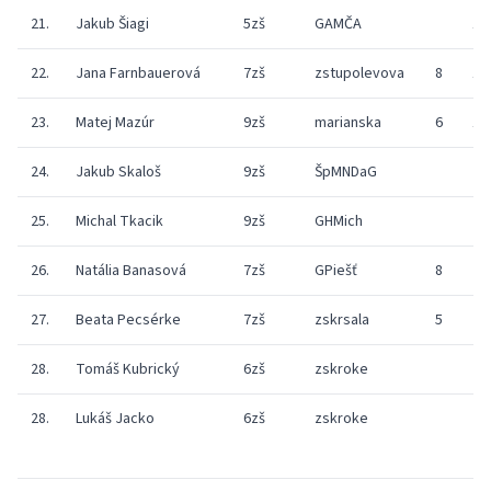
21.
Jakub Šiagi
5zš
GAMČA
11
22.
Jana Farnbauerová
7zš
zstupolevova
8
15
23.
Matej Mazúr
9zš
marianska
6
11
24.
Jakub Skaloš
9zš
ŠpMNDaG
25.
Michal Tkacik
9zš
GHMich
26.
Natália Banasová
7zš
GPiešť
8
27.
Beata Pecsérke
7zš
zskrsala
5
28.
Tomáš Kubrický
6zš
zskroke
28.
Lukáš Jacko
6zš
zskroke