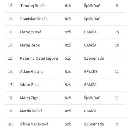
10.
Timotej Bezák
6zš
ŠpMNDaG
9
11
10.
Stanislav Bezák
8zš
ŠpMNDaG
10.
Ela Vojtková
9zš
GAMČA
15
15
14.
Matej Repa
8zš
GAMČA
10
9
15.
Katarína Ostertágová
5zš
SZScenada
12
16.
Adam Garafa
9zš
GPošKE
11
15
17.
Viktor Balan
9zš
GAMČA
15
18.
Matej Zigo
8zš
ŠpMNDaG
11
15
18.
Martin Belluš
8zš
GAMČA
11
20.
Šárka Macáková
5zš
SZScenada
9