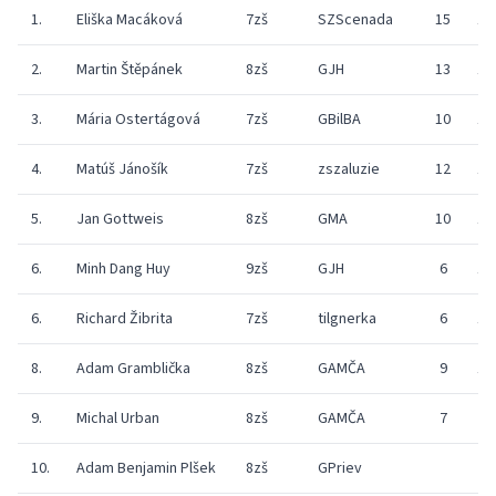
1.
Eliška Macáková
7zš
SZScenada
15
15
2.
Martin Štěpánek
8zš
GJH
13
15
3.
Mária Ostertágová
7zš
GBilBA
10
15
4.
Matúš Jánošík
7zš
zszaluzie
12
15
5.
Jan Gottweis
8zš
GMA
10
11
6.
Minh Dang Huy
9zš
GJH
6
11
6.
Richard Žibrita
7zš
tilgnerka
6
15
8.
Adam Gramblička
8zš
GAMČA
9
11
9.
Michal Urban
8zš
GAMČA
7
10.
Adam Benjamin Plšek
8zš
GPriev