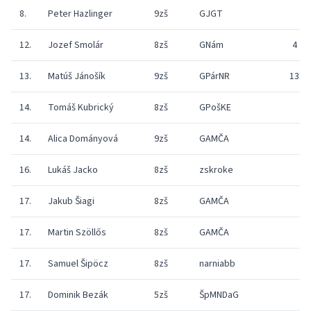
8.
Peter Hazlinger
9zš
GJGT
12.
Jozef Smolár
8zš
GNám
4
13.
Matúš Jánošík
9zš
GPárNR
13
14.
Tomáš Kubrický
8zš
GPošKE
14.
Alica Dományová
9zš
GAMČA
16.
Lukáš Jacko
8zš
zskroke
17.
Jakub Šiagi
8zš
GAMČA
17.
Martin Szöllős
8zš
GAMČA
17.
Samuel Šipöcz
8zš
narniabb
17.
Dominik Bezák
5zš
ŠpMNDaG