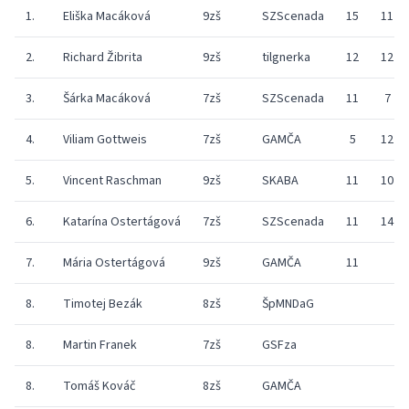
1.
Eliška Macáková
9zš
SZScenada
15
11
2.
Richard Žibrita
9zš
tilgnerka
12
12
3.
Šárka Macáková
7zš
SZScenada
11
7
4.
Viliam Gottweis
7zš
GAMČA
5
12
5.
Vincent Raschman
9zš
SKABA
11
10
6.
Katarína Ostertágová
7zš
SZScenada
11
14
7.
Mária Ostertágová
9zš
GAMČA
11
8.
Timotej Bezák
8zš
ŠpMNDaG
8.
Martin Franek
7zš
GSFza
8.
Tomáš Kováč
8zš
GAMČA