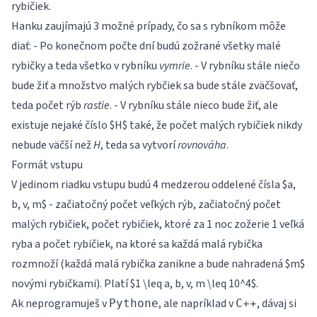
rybičiek.
Hanku zaujímajú 3 možné prípady, čo sa s rybníkom môže
diať: - Po konečnom počte dní budú zožrané všetky malé
rybičky a teda všetko v rybníku
vymrie
. - V rybníku stále niečo
bude žiť a množstvo malých rybčiek sa bude stále zväčšovať,
teda počet rýb
rastie
. - V rybníku stále nieco bude žiť, ale
existuje nejaké číslo $H$ také, že počet malých rybičiek nikdy
nebude väčší než
H
, teda sa vytvorí
rovnováha
.
Formát vstupu
V jedinom riadku vstupu budú 4 medzerou oddelené čísla $a,
b, v, m$ - začiatočný počet veľkých rýb, začiatočný počet
malých rybičiek, počet rybičiek, ktoré za 1 noc zožerie 1 veľká
ryba a počet rybičiek, na ktoré sa každá malá rybička
rozmnoží (každá malá rybička zanikne a bude nahradená $m$
novými rybičkami). Platí $1 \leq a, b, v, m \leq 10^4$.
Ak neprogramuješ v
, ale napríklad v
, dávaj si
Pythone
C++