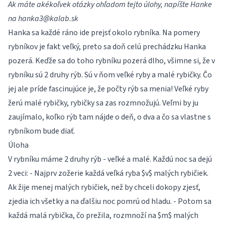
Ak máte akékoľvek otázky ohľadom tejto úlohy, napíšte Hanke
na
hanka3@kalab.sk
Hanka sa každé ráno ide prejsť okolo rybníka. Na pomery
rybníkov je fakt veľký, preto sa doň celú prechádzku Hanka
pozerá. Keďže sa do toho rybníku pozerá dlho, všimne si, že v
rybníku sú 2 druhy rýb. Sú v ňom veľké ryby a malé rybičky. Čo
jej ale príde fascinujúce je, že počty rýb sa menia! Veľké ryby
žerú malé rybičky, rybičky sa zas rozmnožujú. Veľmi by ju
zaujímalo, koľko rýb tam nájde o deň, o dva a čo sa vlastne s
rybníkom bude diať.
Úloha
V rybníku máme 2 druhy rýb - veľké a malé. Každú noc sa dejú
2 veci: - Najprv zožerie každá veľká ryba $v$ malých rybičiek.
Ak žije menej malých rybičiek, než by chceli dokopy zjesť,
zjedia ich všetky a na ďalšiu noc pomrú od hladu. - Potom sa
každá malá rybička, čo prežila, rozmnoží na $m$ malých