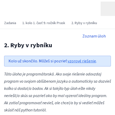
Zadania
1. kolo 1. časť 9. ročník Prask
2. Ryby v rybníku
Zoznam úloh
2. Ryby v rybníku
Kolo už skončilo. Môžeš si pozrieť
vzorové riešenie
.
Táto úloha je programátorská. Ako svoje riešenie odovzdaj
program vo svojom obľúbenom jazyku a automaticky sa dozvieš
koľko si dostal/a bodov. Ak si takýto typ úloh ešte nikdy
neriešil/a skús sa pozrieť ako by mal vyzerať
ideálny program
.
Ak zatiaľ programovať nevieš, ale chcel/a by si vedieť môžeš
skúsiť náš
python tutoriál
.