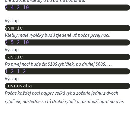
preto zožerú všetky a na ďalšiu noc umrú.
2
4
2
10
Výstup
Všetky malé rybičky budú zjedené už počas prvej noci.
2
5
2
10
Výstup
Po prvej noci bude žiť $10$ rybičiek, po druhej $60$, …
1
2
1
2
Výstup
Počas každej noci najprv veľká ryba zožerie jednu z dvoch
rybičiek, následne sa tá druhá rybička rozmnoží opäť na dve.