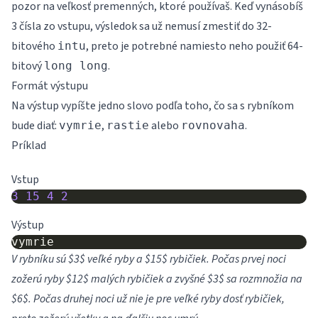
pozor na veľkosť premenných, ktoré používaš. Keď vynásobíš
3 čísla zo vstupu, výsledok sa už nemusí zmestiť do 32-
bitového
, preto je potrebné namiesto neho použiť 64-
intu
bitový
.
long long
Formát výstupu
Na výstup vypíšte jedno slovo podľa toho, čo sa s rybníkom
bude diať:
,
alebo
.
vymrie
rastie
rovnovaha
Príklad
Vstup
3
15
4
2
Výstup
V rybníku sú $3$ veľké ryby a $15$ rybičiek. Počas prvej noci
zožerú ryby $12$ malých rybičiek a zvyšné $3$ sa rozmnožia na
$6$. Počas druhej noci už nie je pre veľké ryby dosť rybičiek,