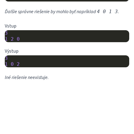
Ďalšie správne riešenie by mohlo byť napríklad
.
4 0 1 3
Vstup
3
1
2
0
Výstup
3
1
0
2
Iné riešenie neexistuje.