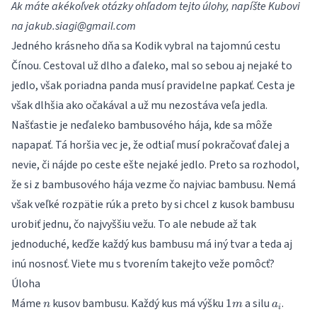
Ak máte akékoľvek otázky ohľadom tejto úlohy, napíšte Kubovi
na
jakub.siagi@gmail.com
Jedného krásneho dňa sa Kodik vybral na tajomnú cestu
Čínou. Cestoval už dlho a ďaleko, mal so sebou aj nejaké to
jedlo, však poriadna panda musí pravidelne papkať. Cesta je
však dlhšia ako očakával a už mu nezostáva veľa jedla.
Našťastie je neďaleko bambusového hája, kde sa môže
napapať. Tá horšia vec je, že odtiaľ musí pokračovať ďalej a
nevie, či nájde po ceste ešte nejaké jedlo. Preto sa rozhodol,
že si z bambusového hája vezme čo najviac bambusu. Nemá
však veľké rozpätie rúk a preto by si chcel z kusok bambusu
urobiť jednu, čo najvyššiu vežu. To ale nebude až tak
jednoduché, keďže každý kus bambusu má iný tvar a teda aj
inú nosnosť. Viete mu s tvorením takejto veže pomôcť?
Úloha
n
1m
a_i
Máme
kusov bambusu. Každý kus má výšku
a silu
.
1
n
m
a
i