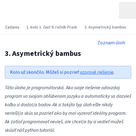
Zadania
1. kolo 1. časť 9. ročník Prask
3. Asymetrický bambus
Zoznam úloh
3. Asymetrický bambus
Kolo už skončilo. Môžeš si pozrieť
vzorové riešenie
.
Táto úloha je programátorská. Ako svoje riešenie odovzdaj
program vo svojom obľúbenom jazyku a automaticky sa dozvieš
koľko si dostal/a bodov. Ak si takýto typ úloh ešte nikdy
neriešil/a skús sa pozrieť ako by mal vyzerať
ideálny program
.
Ak zaťiaľ programovať nevieš, ale chcel/a by si vedieť možeš
skúsiť náš
python tutoriál
.