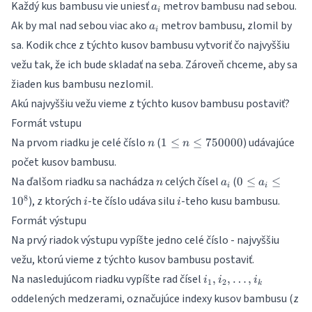
a_i
Každý kus bambusu vie uniesť
metrov bambusu nad sebou.
a
i
a_i
Ak by mal nad sebou viac ako
metrov bambusu, zlomil by
a
i
sa. Kodik chce z týchto kusov bambusu vytvoriť čo najvyššiu
vežu tak, že ich bude skladať na seba. Zároveň chceme, aby sa
žiaden kus bambusu nezlomil.
Akú najvyššiu vežu vieme z týchto kusov bambusu postaviť?
Formát vstupu
n
1 \leq
Na prvom riadku je celé číslo
(
) udávajúce
1
≤
≤
750000
n
n
n \leq
počet kusov bambusu.
750000
n
a_i
0 \leq
Na ďalšom riadku sa nachádza
celých čísel
(
0
≤
≤
n
a
a
i
i
a_i
i
i
8
), z ktorých
-te číslo udáva silu
-teho kusu bambusu.
1
0
i
i
\leq
Formát výstupu
10^{8}
Na prvý riadok výstupu vypíšte jedno celé číslo - najvyššiu
vežu, ktorú vieme z týchto kusov bambusu postaviť.
i_1,
Na nasledujúcom riadku vypíšte rad čísel
,
,
…
,
i
i
i
1
2
k
i_2,
oddelených medzerami, označujúce indexy kusov bambusu (z
\dots,