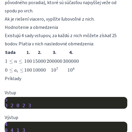
pôvodného poradia), ktoré sú súčasťou najvyššej veže od
i_k
spodu po vrch.
Ak je riešení viacero, vypíšte ľubovoľné z nich.
Hodnotenie a obmedzenia
Existujú 4 sady vstupov, za každú z nich môžete získať 25
bodov. Platia v nich nasledovné obmedzenia:
Sada
1.
2.
3.
4.
1
100
15000
200000
300000
1
≤
≤
100
15000
200000
300000
n
\leq
0
100
10000
10^7
10^8
7
8
0
≤
≤
100
10000
1
0
1
0
a
n
i
\leq
\leq
Príklady
a_i
\leq
Vstup
5
3
2
0
2
3
Výstup
4
0
4
1
3