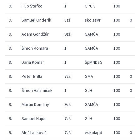
9.
Filip Štefko
1
GPUK
100
9.
Samuel Onderik
8zš
skolasvr
100
0
9.
Adam Gondžúr
9zš
GAMČA
100
9.
Šimon Komara
1
GAMČA
100
9.
Daria Komar
1
ŠpMNDaG
100
9.
Peter Brilla
7zš
GMA
100
0
9.
Šimon Halamiček
1
GJH
100
0
9.
Martin Domány
9zš
GAMČA
100
9.
Samuel Hajdu
7zš
GJH
100
9.
Aleš Lackovič
7zš
eskolapd
100
0