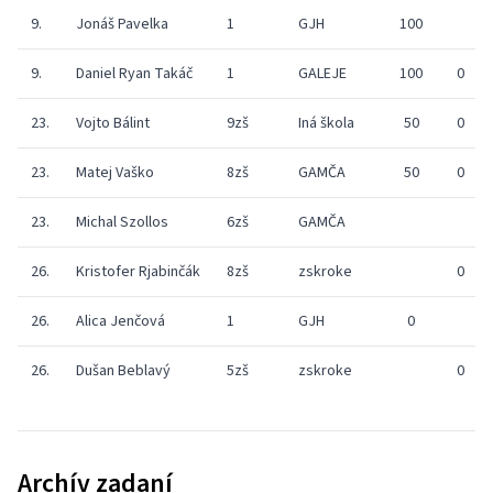
9.
Jonáš Pavelka
1
GJH
100
9.
Daniel Ryan Takáč
1
GALEJE
100
0
23.
Vojto Bálint
9zš
Iná škola
50
0
23.
Matej Vaško
8zš
GAMČA
50
0
23.
Michal Szollos
6zš
GAMČA
26.
Kristofer Rjabinčák
8zš
zskroke
0
26.
Alica Jenčová
1
GJH
0
26.
Dušan Beblavý
5zš
zskroke
0
Archív zadaní