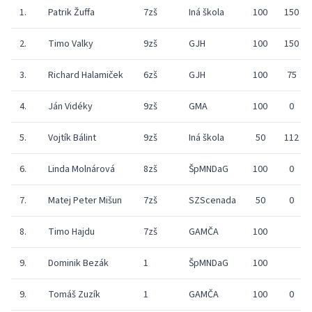
1.
Patrik Žuffa
7zš
Iná škola
100
150
2.
Timo Valky
9zš
GJH
100
150
3.
Richard Halamiček
6zš
GJH
100
75
4.
Ján Vidéky
9zš
GMA
100
0
5.
Vojtík Bálint
9zš
Iná škola
50
112
6.
Linda Molnárová
8zš
ŠpMNDaG
100
0
7.
Matej Peter Mišun
7zš
SZScenada
50
0
8.
Timo Hajdu
7zš
GAMČA
100
9.
Dominik Bezák
1
ŠpMNDaG
100
9.
Tomáš Zuzík
1
GAMČA
100
0