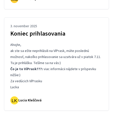
3. november 2025
Koniec prihlasovania
Ahojte,
ak ste sa ešte neprihlásili na VíPrask, máte poslednú
možnosť, nakoľko prihlasovanie sa uzatvára už v piatok 7.11.
Tu je
prihláška
. Tešíme sa na vás:)
Čo je to VíPrask???:
viac informácii nájdete v príspevku
nižšie:)
Za vedúcich VíPrasku
Lucka
Lucia Kleščová