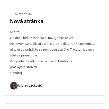
16. október 2025
Nová stránka
Ahojte,
Od dnes beží PRASK na ✨ novej stránke 🎉!
Po novom sa prihlasuje s Trojsten ID účtom. Ak tam nemáte
ešte účet, prihláste sa pomocou starého Trojsten loginu a
účet sa premigruje.
V prípade otázok píšte na
Discord
alebo na
prask@trojsten.sk
~ Andrej
Andrej Lackovič