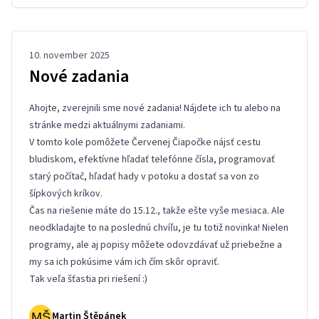
10. november 2025
Nové zadania
Ahojte, zverejnili sme nové zadania! Nájdete ich
tu
alebo na
stránke medzi aktuálnymi zadaniami.
V tomto kole pomôžete Červenej Čiapočke nájsť cestu
bludiskom, efektívne hľadať telefónne čísla, programovať
starý počítač, hľadať hady v potoku a dostať sa von zo
šípkových kríkov.
Čas na riešenie máte do 15.12., takže ešte vyše mesiaca. Ale
neodkladajte to na poslednú chvíľu, je tu totiž novinka! Nielen
programy, ale aj popisy môžete odovzdávať už priebežne a
my sa ich pokúsime vám ich čím skôr opraviť.
Tak veľa šťastia pri riešení :)
Martin Štěpánek