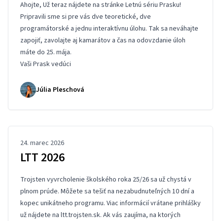
Ahojte, Už teraz nájdete na
stránke
Letnú sériu Prasku!
Pripravili sme si pre vás dve teoretické, dve
programátorské a jednu interaktívnu úlohu. Tak sa neváhajte
zapojiť, zavolajte aj kamarátov a čas na odovzdanie úloh
máte do 25. mája.
Vaši Prask vedúci
Júlia Pleschová
24. marec 2026
LTT 2026
Trojsten vyvrcholenie školského roka 25/26 sa už chystá v
plnom prúde. Môžete sa tešiť na nezabudnuteľných 10 dní a
kopec unikátneho programu. Viac informácií vrátane prihlášky
už nájdete na
ltt.trojsten.sk
. Ak vás zaujíma, na ktorých