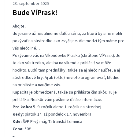
23. september 2025
Bude VíPrask!
Ahojte,
do jesene už nestihneme ďalšiu sériu, za ktorú by sme mohli
pozývať na sústredko ako zvyčajne. Ale medzi tým máme pre
vás niečo iné…
Pozývame vás na Víkendovku Prasku (skrátene VíPrask). Je
to ako sústredko, ale iba na víkend a prihlásiť sa môže
hocikto. Budú tam prednášky, takže sa aj niečo naučíte, a aj
sústredkové hry. Aj ak (ešte) neviete programovať, kľudne
sa prihláste a naučíme vás.
Kapacita je obmedzená, takže sa prihláste čím skôr. Tu je
prihláška
. Neskôr vám pošleme ďalšie informácie.
Pre koho:
5.-9. ročník alebo 1. ročník na strednej
Kedy:
piatok 14. až pondelok 17. novembra
Kde:
ŠVP Prvý máj, Tatranská Lomnica
Cena:
50€
–