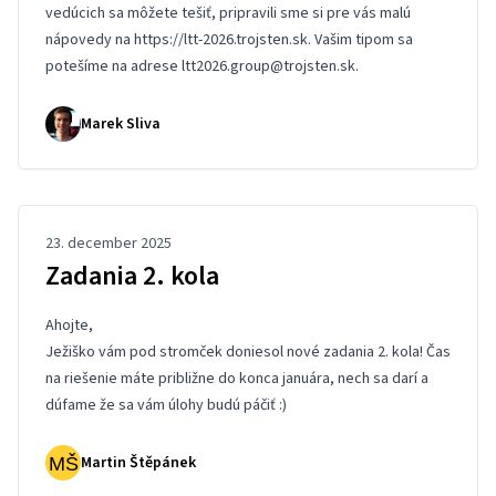
vedúcich sa môžete tešiť, pripravili sme si pre vás malú
nápovedy na
https://ltt-2026.trojsten.sk
. Vašim tipom sa
potešíme na adrese
ltt2026.group@trojsten.sk
.
Marek Sliva
23. december 2025
Zadania 2. kola
Ahojte,
Ježiško vám pod stromček doniesol
nové zadania 2. kola
! Čas
na riešenie máte približne do konca januára, nech sa darí a
dúfame že sa vám úlohy budú páčiť :)
Martin Štěpánek