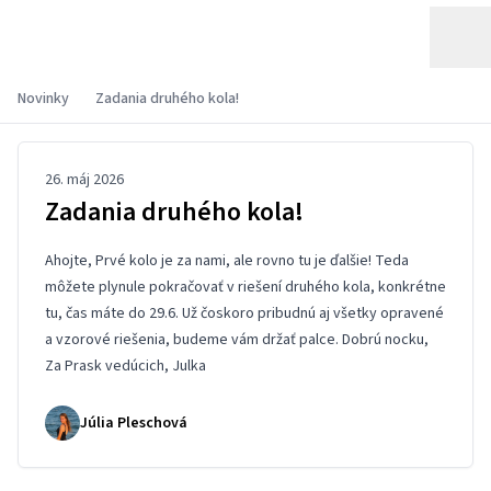
Novinky
Zadania druhého kola!
26. máj 2026
Zadania druhého kola!
Ahojte, Prvé kolo je za nami, ale rovno tu je ďalšie! Teda
môžete plynule pokračovať v riešení druhého kola, konkrétne
tu
, čas máte do 29.6. Už čoskoro pribudnú aj všetky opravené
a vzorové riešenia, budeme vám držať palce. Dobrú nocku,
Za Prask vedúcich, Julka
Júlia Pleschová