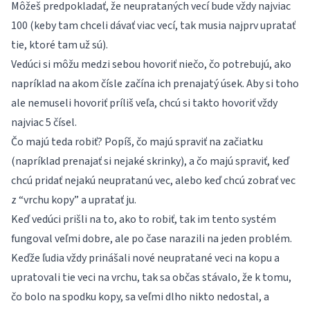
Môžeš predpokladať, že neuprataných vecí bude vždy najviac
100 (keby tam chceli dávať viac vecí, tak musia najprv upratať
tie, ktoré tam už sú).
Vedúci si môžu medzi sebou hovoriť niečo, čo potrebujú, ako
napríklad na akom čísle začína ich prenajatý úsek. Aby si toho
ale nemuseli hovoriť príliš veľa, chcú si takto hovoriť vždy
najviac 5 čísel.
Čo majú teda robiť? Popíš, čo majú spraviť na začiatku
(napríklad prenajať si nejaké skrinky), a čo majú spraviť, keď
chcú pridať nejakú neupratanú vec, alebo keď chcú zobrať vec
z “vrchu kopy” a upratať ju.
Keď vedúci prišli na to, ako to robiť, tak im tento systém
fungoval veľmi dobre, ale po čase narazili na jeden problém.
Keďže ľudia vždy prinášali nové neupratané veci na kopu a
upratovali tie veci na vrchu, tak sa občas stávalo, že k tomu,
čo bolo na spodku kopy, sa veľmi dlho nikto nedostal, a