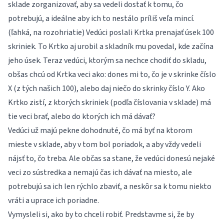
sklade zorganizovať, aby sa vedeli dostať k tomu, čo
potrebujú, a ideálne aby ich to nestálo príliš veľa mincí.
(ľahká, na rozohriatie) Vedúci poslali Krtka prenajať úsek 100
skriniek. To Krtko aj urobil a skladník mu povedal, kde začína
jeho úsek. Teraz vedúci, ktorým sa nechce chodiť do skladu,
obšas chcú od Krtka veci ako: dones mi to, čo je v skrinke číslo
X (z tých našich 100), alebo daj niečo do skrinky číslo Y. Ako
Krtko zistí, z ktorých skriniek (podľa číslovania v sklade) má
tie veci brať, alebo do ktorých ich má dávať?
Vedúci už majú pekne dohodnuté, čo má byť na ktorom
mieste v sklade, aby v tom bol poriadok, a aby vždy vedeli
nájsť to, čo treba. Ale občas sa stane, že vedúci donesú nejaké
veci zo sústredka a nemajú čas ich dávať na miesto, ale
potrebujú sa ich len rýchlo zbaviť, a neskôr sa k tomu niekto
vráti a uprace ich poriadne.
Vymysleli si, ako by to chceli robiť. Predstavme si, že by