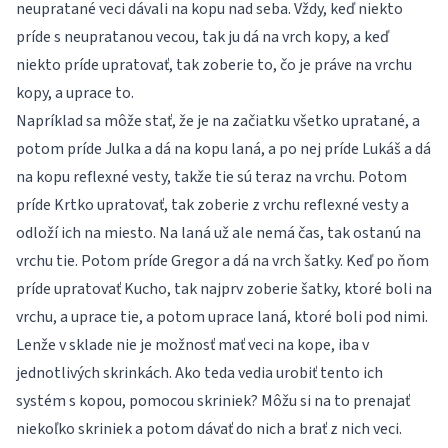
neupratané veci dávali na kopu nad seba. Vždy, keď niekto
príde s neupratanou vecou, tak ju dá na vrch kopy, a keď
niekto príde upratovať, tak zoberie to, čo je práve na vrchu
kopy, a uprace to.
Napríklad sa môže stať, že je na začiatku všetko upratané, a
potom príde Julka a dá na kopu laná, a po nej príde Lukáš a dá
na kopu reflexné vesty, takže tie sú teraz na vrchu. Potom
príde Krtko upratovať, tak zoberie z vrchu reflexné vesty a
odloží ich na miesto. Na laná už ale nemá čas, tak ostanú na
vrchu tie. Potom príde Gregor a dá na vrch šatky. Keď po ňom
príde upratovať Kucho, tak najprv zoberie šatky, ktoré boli na
vrchu, a uprace tie, a potom uprace laná, ktoré boli pod nimi.
Lenže v sklade nie je možnosť mať veci na kope, iba v
jednotlivých skrinkách. Ako teda vedia urobiť tento ich
systém s kopou, pomocou skriniek? Môžu si na to prenajať
niekoľko skriniek a potom dávať do nich a brať z nich veci.