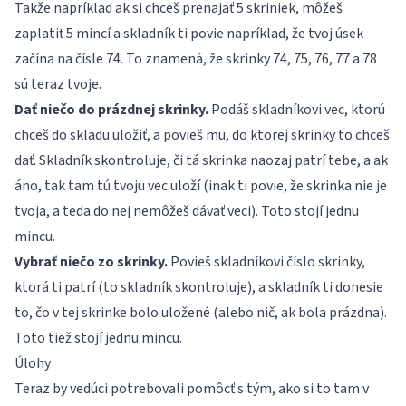
Takže napríklad ak si chceš prenajať 5 skriniek, môžeš
zaplatiť 5 mincí a skladník ti povie napríklad, že tvoj úsek
začína na čísle 74. To znamená, že skrinky 74, 75, 76, 77 a 78
sú teraz tvoje.
Dať niečo do prázdnej skrinky.
Podáš skladníkovi vec, ktorú
chceš do skladu uložiť, a povieš mu, do ktorej skrinky to chceš
dať. Skladník skontroluje, či tá skrinka naozaj patrí tebe, a ak
áno, tak tam tú tvoju vec uloží (inak ti povie, že skrinka nie je
tvoja, a teda do nej nemôžeš dávať veci). Toto stojí jednu
mincu.
Vybrať niečo zo skrinky.
Povieš skladníkovi číslo skrinky,
ktorá ti patrí (to skladník skontroluje), a skladník ti donesie
to, čo v tej skrinke bolo uložené (alebo nič, ak bola prázdna).
Toto tiež stojí jednu mincu.
Úlohy
Teraz by vedúci potrebovali pomôcť s tým, ako si to tam v