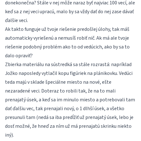
donekonečna? Stále v nej môže naraz byť najviac 100 vecí, ale
keď sa z nej veci upracú, malo by sa vždy dať do nej zase dávať
ďalšie veci.
Ak takto funguje už tvoje riešenie predošlej úlohy, tak máš
automaticky vyriešenú a nemusíš robiť nič. Ak má ale tvoje
riešenie podobný problém ako to od vedúcich, ako by sa to
dalo opraviť?
Zbierka materiálu na sústredká sa stále rozrastá: napríklad
Jožko naposledy vytlačil kopu figúriek na plánikovku. Vedúci
teda majú v sklade špeciálne miesto na nové, ešte
nezaradené veci. Doteraz to robili tak, že na to mali
prenajatý úsek, a keď sa im minulo miesto a potrebovali tam
dať ďalšiu vec, tak prenajali nový, o 1 dlhší úsek, a všetko
presunuli tam (nedá sa iba predĺžiť už prenajatý úsek, lebo je
dosť možné, že hneď za ním už má prenajatú skrinku niekto
iný).