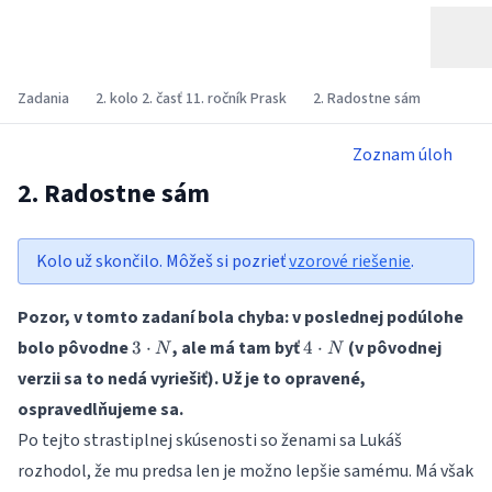
Zadania
2. kolo 2. časť 11. ročník Prask
2. Radostne sám
Zoznam úloh
2. Radostne sám
Kolo už skončilo. Môžeš si pozrieť
vzorové riešenie
.
Pozor, v tomto zadaní bola chyba: v poslednej podúlohe
3
4
bolo pôvodne
, ale má tam byť
(v pôvodnej
3
⋅
4
⋅
N
N
\cdot
\cdot
verzii sa to nedá vyriešiť). Už je to opravené,
N
N
ospravedlňujeme sa.
Po tejto strastiplnej skúsenosti so ženami sa Lukáš
rozhodol, že mu predsa len je možno lepšie samému. Má však