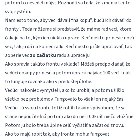
potom to nevedeli nájsť. Rozhodli sa teda, že zmenia tento
svoj systém.
Namiesto toho, aby veci dávali “na kopu”, budú ich dávať “do
fronty”. Teda môžeme si predstaviť, že máme rad vecí, ktoré
čakajú na to, kým ich niekto uprace. Keď niekto prinesie novú
vec, tak ju dá na koniec radu. Keď niekto príde upratovať, tak
zoberie vec
zo začiatku
radu a uprace ju.
Ako spravia takúto frontu v sklade? Môžeš predpokladať, že
vedúci dokopy prinesú a potom upracú najviac 100 vecí. Inak
to funguje rovnako ako v predošlej úlohe.
Vedúci nakoniec vymysleli, ako to urobiť, a potom už išlo
všetko bez problémov. Fungovalo to však len nejaký čas.
Vedúci tú svoju frontu totiž robili takým spôsobom, že sa
stane nepoužiteľná po tom ako do nej 100krát niečo vložíme.
Potom ju bolo treba úplne celú vyčistiť a začať od znovu.
Ako to majú robiť tak, aby fronta mohla fungovať