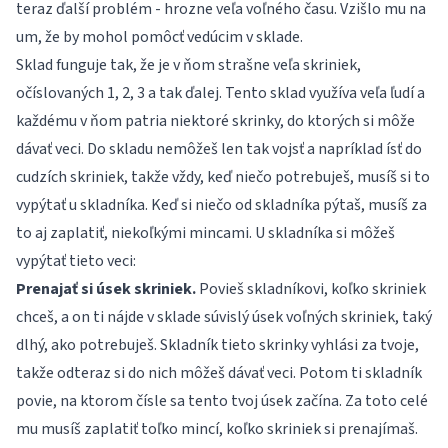
teraz ďalší problém - hrozne veľa voľného času. Vzišlo mu na
um, že by mohol pomôcť vedúcim v sklade.
Sklad funguje tak, že je v ňom strašne veľa skriniek,
očíslovaných 1, 2, 3 a tak ďalej. Tento sklad využíva veľa ľudí a
každému v ňom patria niektoré skrinky, do ktorých si môže
dávať veci. Do skladu nemôžeš len tak vojsť a napríklad ísť do
cudzích skriniek, takže vždy, keď niečo potrebuješ, musíš si to
vypýtať u skladníka. Keď si niečo od skladníka pýtaš, musíš za
to aj zaplatiť, niekoľkými mincami. U skladníka si môžeš
vypýtať tieto veci:
Prenajať si úsek skriniek.
Povieš skladníkovi, koľko skriniek
chceš, a on ti nájde v sklade súvislý úsek voľných skriniek, taký
dlhý, ako potrebuješ. Skladník tieto skrinky vyhlási za tvoje,
takže odteraz si do nich môžeš dávať veci. Potom ti skladník
povie, na ktorom čísle sa tento tvoj úsek začína. Za toto celé
mu musíš zaplatiť toľko mincí, koľko skriniek si prenajímaš.