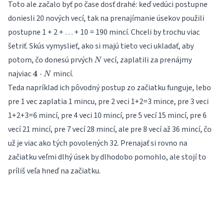
Toto ale začalo byť po čase dosť drahé: keď vedúci postupne
doniesli 20 nových vecí, tak na prenajímanie úsekov použili
postupne 1 + 2 + … + 10 = 190 mincí. Chceli by trochu viac
šetriť. Skús vymyslieť, ako si majú tieto veci ukladať, aby
N
potom, čo donesú prvých
vecí, zaplatili za prenájmy
N
\mathbf{4}
najviac
4
mincí.
⋅
N
\cdot N
Teda napríklad ich pôvodný postup zo začiatku funguje, lebo
pre 1 vec zaplatia 1 mincu, pre 2 veci 1+2=3 mince, pre 3 veci
1+2+3=6 mincí, pre 4 veci 10 mincí, pre 5 vecí 15 mincí, pre 6
vecí 21 mincí, pre 7 vecí 28 mincí, ale pre 8 vecí až 36 mincí, čo
už je viac ako tých povolených 32. Prenajať si rovno na
začiatku veľmi dlhý úsek by dlhodobo pomohlo, ale stojí to
príliš veľa hneď na začiatku.