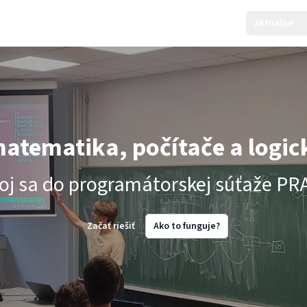
Aktuálne
matematika, počítače a logic
oj sa do programátorskej súťaže PR
Začať riešiť
Ako to funguje?