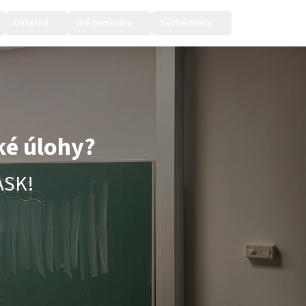
Ostatné
Iné semináre
Sústredenia
Prihlásiť sa
ké úlohy?
ASK!