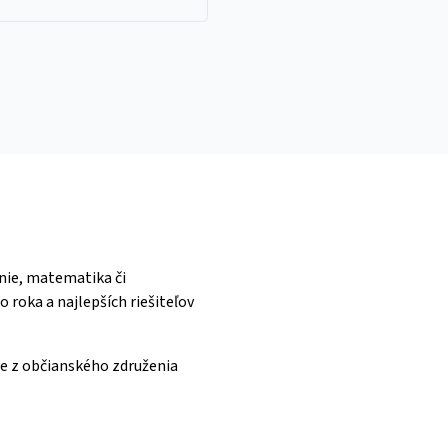
enie, matematika či
 roka a najlepších riešiteľov
ve z občianského združenia