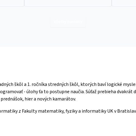
Všetky novinky
adných škôl a 1. ročníka stredných škôl, ktorých baví logické mysl
ogramovať - úlohy ťa to postupne naučia. Súťaž prebieha dvakrát do
prednášok, hier a nových kamarátov.
ormatiky z Fakulty matematiky, fyziky a informatiky UK v Bratisla