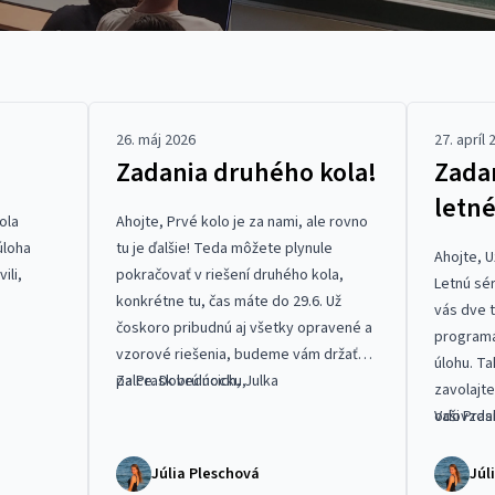
26. máj 2026
27. apríl 
Zadania druhého kola!
Zada
letné
ola
Ahojte, Prvé kolo je za nami, ale rovno
úloha
tu je ďalšie! Teda môžete plynule
Ahojte, U
ili,
pokračovať v riešení druhého kola,
Letnú sér
konkrétne
tu
, čas máte do 29.6. Už
vás dve 
čoskoro pribudnú aj všetky opravené a
programá
vzorové riešenia, budeme vám držať
úlohu. Ta
palce. Dobrú nocku,
Za Prask vedúcich, Julka
zavolajte
odovzdan
Vaši Pras
Júlia Pleschová
Júl