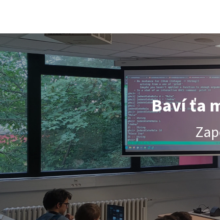
Súťaž PRASK
Baví ťa 
Zap