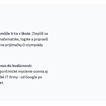
môže ti to v škole.
Zlepšíš sa
matematike, logike a pripravíš
 na prijímačky či olympiády.
nus do budúcnosti.
goritmické myslenie ocenia aj
ľké IT firmy - od Google po
et.