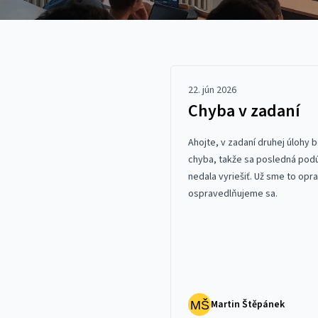
22. jún 2026
Chyba v zadaní
Ahojte, v zadaní
druhej úlohy
b
chyba, takže sa posledná pod
nedala vyriešiť. Už sme to oprav
ospravedlňujeme sa.
Martin Štěpánek