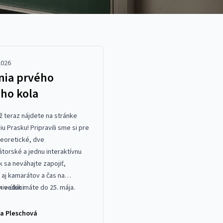
2026
nia prvého
ho kola
ž teraz nájdete na
stránke
iu Prasku! Pripravili sme si pre
teoretické, dve
torské a jednu interaktívnu
k sa neváhajte zapojiť,
 aj kamarátov a čas na
ie úloh máte do 25. mája.
k vedúci
ia Pleschová