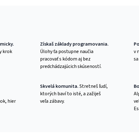
tmicky.
Získaš základy programovania.
Po
y krok
Úlohy ťa postupne naučia
v 
pracovať s kódom aj bez
sa
predchádzajúcich skúseností.
Skvelá komunita.
Stretneš ľudí,
Bo
ktorých baví to isté, a zažiješ
Al
ok, hier
veľa zábavy.
ve
Es