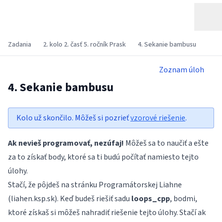
Zadania
2. kolo 2. časť 5. ročník Prask
4. Sekanie bambusu
Zoznam úloh
4. Sekanie bambusu
Kolo už skončilo. Môžeš si pozrieť
vzorové riešenie
.
Ak nevieš programovať, nezúfaj!
Môžeš sa to naučiť a ešte
za to získať body, ktoré sa ti budú počítať namiesto tejto
úlohy.
Stačí, že pôjdeš na stránku Programátorskej Liahne
(
liahen.ksp.sk
). Keď budeš riešiť sadu
loops_cpp
, bodmi,
ktoré získaš si môžeš nahradiť riešenie tejto úlohy. Stačí ak