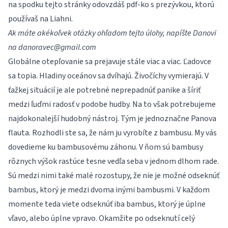
na spodku tejto stránky odovzdáš pdf-ko s prezývkou, ktorú
používaš na Liahni.
Ak máte akékoľvek otázky ohľadom tejto úlohy, napíšte Danovi
na
danoravec@gmail.com
Globálne otepľovanie sa prejavuje stále viac a viac. Ľadovce
sa topia. Hladiny oceánov sa dvíhajú. Živočíchy vymierajú. V
ťažkej situácií je ale potrebné neprepadnúť panike a šíriť
medzi ľuďmi radosť v podobe hudby. Na to však potrebujeme
najdokonalejší hudobný nástroj. Tým je jednoznačne
Panova
flauta
. Rozhodli ste sa, že nám ju vyrobíte z bambusu. My vás
dovedieme ku bambusovému záhonu. V ňom sú bambusy
rôznych výšok rastúce tesne vedľa seba v jednom dlhom rade.
Sú medzi nimi také malé rozostupy, že nie je možné odseknúť
bambus, ktorý je medzi dvoma inými bambusmi. V každom
momente teda viete odseknúť iba bambus, ktorý je úplne
vľavo, alebo úplne vpravo. Okamžite po odseknutí celý