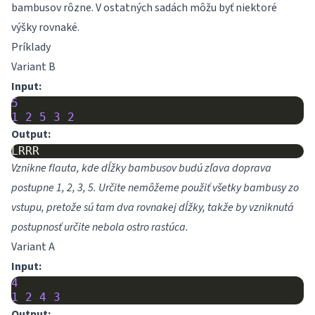
bambusov rôzne. V ostatných sadách môžu byť niektoré
výšky rovnaké.
Príklady
Variant B
Input:
5
1
2
5
3
2
Output:
Vznikne flauta, kde dĺžky bambusov budú zľava doprava
postupne 1, 2, 3, 5. Určite nemôžeme použiť všetky bambusy zo
vstupu, pretože sú tam dva rovnakej dĺžky, takže by vzniknutá
postupnosť určite nebola ostro rastúca.
Variant A
Input:
4
1
2
4
3
Output: