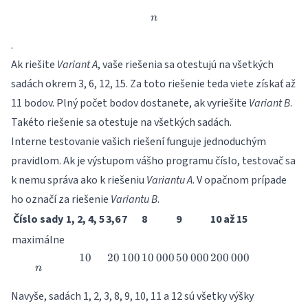
n
n
.
Ak riešite
Variant A
, vaše riešenia sa otestujú na všetkých
sadách okrem 3, 6, 12, 15. Za toto riešenie teda viete získať až
11 bodov. Plný počet bodov dostanete, ak vyriešite
Variant B
.
Takéto riešenie sa otestuje na všetkých sadách.
Interne testovanie vašich riešení funguje jednoduchým
pravidlom. Ak je výstupom vášho programu číslo, testovač sa
k nemu správa ako k riešeniu
Variantu A
. V opačnom prípade
ho označí za riešenie
Variantu B
.
Číslo sady
1, 2, 4, 5
3,6
7
8
9
10 až 15
maximálne
10
10
20
20
100
100
10
000
10\,000
50
000
50\,000
200
200\,000
000
n
n
Navyše, sadách 1, 2, 3, 8, 9, 10, 11 a 12 sú všetky výšky