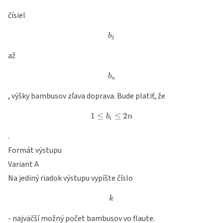
čísiel
b_1
b
1
až
b_n
b
n
, výšky bambusov zľava doprava. Bude platiť, že
1
≤
1 \leq b_i \leq 2n
≤
2
b
n
i
.
Formát výstupu
Variant A
Na jediný riadok výstupu vypíšte číslo
k
k
- najväčší možný počet bambusov vo flaute.