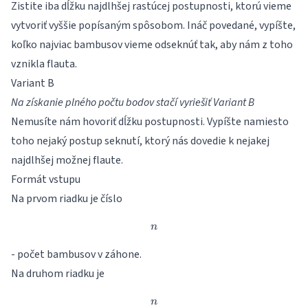
Zistite iba dĺžku najdlhšej rastúcej postupnosti, ktorú vieme
vytvoriť vyššie popísaným spôsobom. Ináč povedané, vypíšte,
koľko najviac bambusov vieme odseknúť tak, aby nám z toho
vznikla flauta.
Variant B
Na získanie plného počtu bodov stačí vyriešiť Variant B
Nemusíte nám hovoriť dĺžku postupnosti. Vypíšte namiesto
toho nejaký postup seknutí, ktorý nás dovedie k nejakej
najdlhšej možnej flaute.
Formát vstupu
Na prvom riadku je číslo
n
n
- počet bambusov v záhone.
Na druhom riadku je
n
n