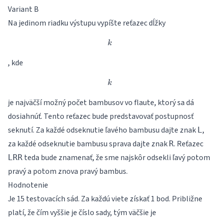
Variant B
Na jedinom riadku výstupu vypíšte reťazec dĺžky
k
k
, kde
k
k
je najväčší možný počet bambusov vo flaute, ktorý sa dá
dosiahnúť. Tento reťazec bude predstavovať postupnosť
seknutí. Za každé odseknutie ľavého bambusu dajte znak
,
L
za každé odseknutie bambusu sprava dajte znak
. Reťazec
R
teda bude znamenať, že sme najskôr odsekli ľavý potom
LRR
pravý a potom znova pravý bambus.
Hodnotenie
Je 15 testovacích sád. Za každú viete získať 1 bod. Približne
platí, že čím vyššie je číslo sady, tým väčšie je