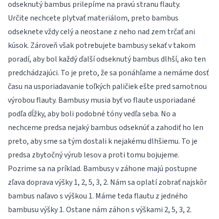
odseknutý bambus prilepíme na pravú stranu flauty.
Určite nechcete plytvať materiálom, preto bambus
odseknete vždy celý a neostane z neho nad zem trčať ani
kúsok. Zároveň však potrebujete bambusy sekať v takom
poradí, aby bol každý ďalší odseknutý bambus dlhší, ako ten
predchádzajúci. To je preto, že sa ponáhľame a nemáme dosť
času na usporiadavanie toľkých paličiek ešte pred samotnou
výrobou flauty. Bambusy musia byť vo flaute usporiadané
podľa dĺžky, aby boli podobné tóny vedľa seba. No a
nechceme predsa nejaký bambus odseknúť a zahodiť ho len
preto, aby sme sa tým dostali k nejakému dlhšiemu. To je
predsa zbytočný výrub lesov a proti tomu bojujeme.
Pozrime sa na príklad. Bambusy v záhone majú postupne
zľava doprava výšky 1, 2, 5, 3, 2. Nám sa oplatí zobrať najskôr
bambus naľavo s výškou 1. Máme teda flautu z jedného
bambusu výšky 1. Ostane nám záhon s výškami 2, 5, 3, 2.