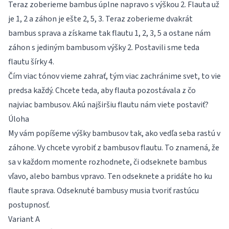
Teraz zoberieme bambus úplne napravo s výškou 2. Flauta už
je 1, 2 a záhon je ešte 2, 5, 3. Teraz zoberieme dvakrát
bambus sprava a získame tak flautu 1, 2, 3, 5 a ostane nám
záhon s jediným bambusom výšky 2. Postavili sme teda
flautu šírky 4.
Čím viac tónov vieme zahrať, tým viac zachránime svet, to vie
predsa každý. Chcete teda, aby flauta pozostávala z čo
najviac bambusov. Akú najširšiu flautu nám viete postaviť?
Úloha
My vám popíšeme výšky bambusov tak, ako vedľa seba rastú v
záhone. Vy chcete vyrobiť z bambusov flautu. To znamená, že
sa v každom momente rozhodnete, či odseknete bambus
vľavo, alebo bambus vpravo. Ten odseknete a pridáte ho ku
flaute sprava. Odseknuté bambusy musia tvoriť rastúcu
postupnosť.
Variant A