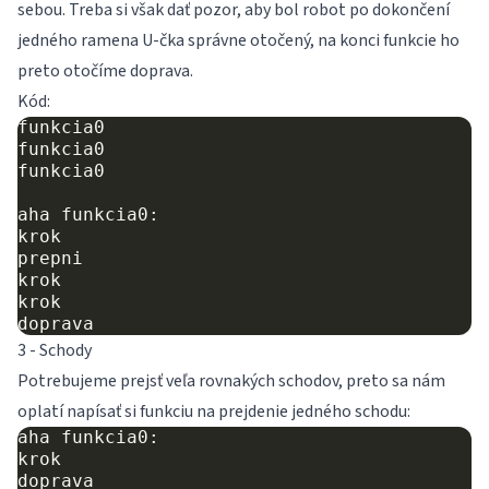
sebou. Treba si však dať pozor, aby bol robot po dokončení
jedného ramena U-čka správne otočený, na konci funkcie ho
preto otočíme doprava.
Kód:
funkcia0

funkcia0

funkcia0

aha funkcia0:

krok

prepni

krok

krok

3 - Schody
Potrebujeme prejsť veľa rovnakých schodov, preto sa nám
oplatí napísať si funkciu na prejdenie jedného schodu:
aha funkcia0:

krok

doprava
