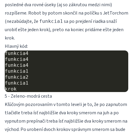
posledné dva rovné úseky (aj so zákrutou medzi nimi)
rozpíšeme. Robot by potom skončil na políčku s JetTorchom
(nezabúdajte, že
sa po prejdení riadka snaží
funkcia1
urobiť ešte jeden krok), preto na koniec pridáme ešte jeden
krok.
Hlavný kód:
funkcia4

funkcia4

funkcia4

funkcia1

funkcia2

funkcia1

5 - Zeleno-modrá cesta
Kľúčovým pozorovaním v tomto leveli je to, že po zapnutom
tlačidle treba ísť najbližšie dva kroky smerom na juh a po
vypnutom prepínači treba ísť najbližšie dva kroky smerom na
východ. Po urobení dvoch krokov správnym smerom sa bude