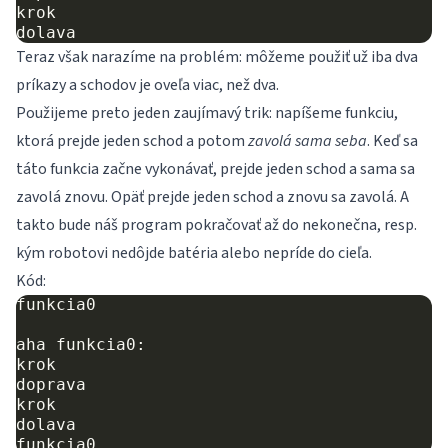
krok

Teraz však narazíme na problém: môžeme použiť už iba dva
príkazy a schodov je oveľa viac, než dva.
Použijeme preto jeden zaujímavý trik: napíšeme funkciu,
ktorá prejde jeden schod a potom
zavolá sama seba
. Keď sa
táto funkcia začne vykonávať, prejde jeden schod a sama sa
zavolá znovu. Opäť prejde jeden schod a znovu sa zavolá. A
takto bude náš program pokračovať až do nekonečna, resp.
kým robotovi nedôjde batéria alebo nepríde do cieľa.
Kód:
funkcia0

aha funkcia0:

krok

doprava

krok

dolava
