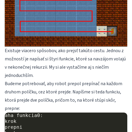
Existuje viacero spôsobov, ako prejsť takúto cestu. Jednou z
možností je napísať si štyri funkcie, ktoré sa navzájom volajú
v nekonečnej rekurzii. My si ale vystačíme aj s niečím
jednoduchším.
Budeme potrebovať, aby robot prepol prepínač na každom
druhom políčku, cez ktoré prejde. Napíšme si teda funkciu,
ktorá prejde dve políčka, pričom to, na ktoré stúpi skôr,
prepne:
aha funkcia0:

krok

prepni
