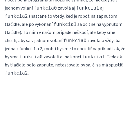
Počas behu programu si môžeme všimnúť, že niekedy sa v
jednom volaní
zavolá aj
aj
funkcia0
funkcia1
(nastane to vtedy, keď je robot na zapnutom
funkcia2
tlačidle, ale po vykonaní
sa ocitne na vypnutom
funkcia1
tlačidle). To nám v našom prípade neškodí, ale keby sme
chceli, aby sa v jednom volaní
zavolala vždy iba
funkcia0
jedna z funkcií 1 a 2, mohli by sme to docieliť napríklad tak, že
by sme
zavolali aj na konci
. Teda ak
funkcia0
funkcia1
by tlačidlo bolo zapnuté, netestovalo by sa, či sa má spustiť
.
funkcia2