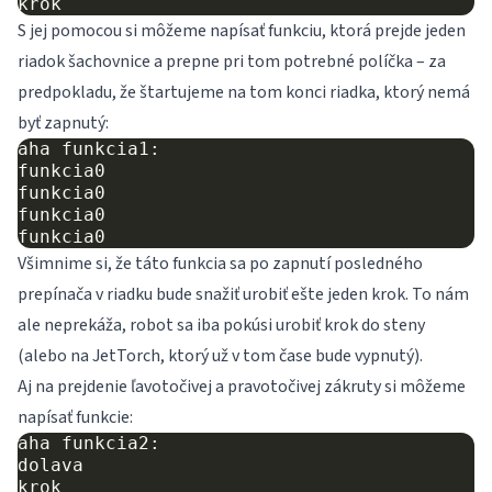
S jej pomocou si môžeme napísať funkciu, ktorá prejde jeden
riadok šachovnice a prepne pri tom potrebné políčka – za
predpokladu, že štartujeme na tom konci riadka, ktorý nemá
byť zapnutý:
aha funkcia1:

funkcia0

funkcia0

funkcia0

Všimnime si, že táto funkcia sa po zapnutí posledného
prepínača v riadku bude snažiť urobiť ešte jeden krok. To nám
ale neprekáža, robot sa iba pokúsi urobiť krok do steny
(alebo na JetTorch, ktorý už v tom čase bude vypnutý).
Aj na prejdenie ľavotočivej a pravotočivej zákruty si môžeme
napísať funkcie:
aha funkcia2:

dolava

krok
