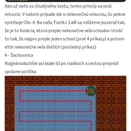
Ako už viete zo študijného textu, tento princíp sa volá
rekurzia
. V našom prípade ide o nekonečnú rekurziu, čo pekne
vystihuje Obr. 4. Na našu
sa môžeme pozerať tak,
funkcia0
že je to funkcia, ktorá prejde nekonečne veľa schodov. Urobí
to tak, že najprv prejde jeden schod (prvé 4 príkazy) a potom
ešte nekonečne veľa ďalších (posledný príkaz).
4 - Šachovnica
Najjednoduchšie asi bude ísť po riadkoch a cestou prepnúť
správne políčka.