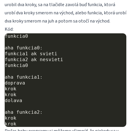
urobil dva kroky, sa na tlačidle zavolá buď funkcia, ktorá
urobí dva kroky smerom na východ, alebo funkcia, ktorá urobí
dva kroky smerom na juh a potom sa otočí na východ.
Kód:
funkcia0

aha funkcia0:

funkcia1 ak svieti

funkcia2 ak nesvieti

funkcia0

aha funkcia1:

doprava

krok

krok

dolava

aha funkcia2:

krok
