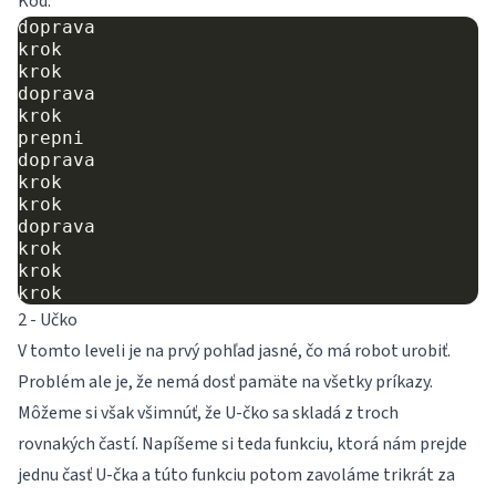
Kód:
doprava

krok

krok

doprava

krok

prepni

doprava

krok

krok

doprava

krok

krok

2 - Učko
V tomto leveli je na prvý pohľad jasné, čo má robot urobiť.
Problém ale je, že nemá dosť pamäte na všetky príkazy.
Môžeme si však všimnúť, že U-čko sa skladá z troch
rovnakých častí. Napíšeme si teda funkciu, ktorá nám prejde
jednu časť U-čka a túto funkciu potom zavoláme trikrát za