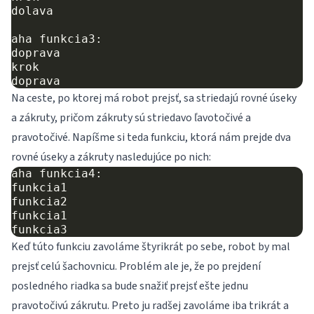
dolava

aha funkcia3:

doprava

krok

Na ceste, po ktorej má robot prejsť, sa striedajú rovné úseky
a zákruty, pričom zákruty sú striedavo ľavotočivé a
pravotočivé. Napíšme si teda funkciu, ktorá nám prejde dva
rovné úseky a zákruty nasledujúce po nich:
aha funkcia4:

funkcia1

funkcia2

funkcia1

Keď túto funkciu zavoláme štyrikrát po sebe, robot by mal
prejsť celú šachovnicu. Problém ale je, že po prejdení
posledného riadka sa bude snažiť prejsť ešte jednu
pravotočivú zákrutu. Preto ju radšej zavoláme iba trikrát a