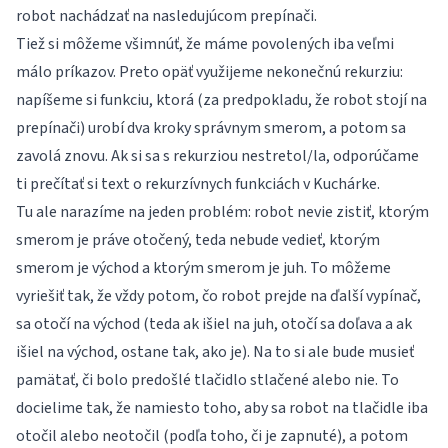
robot nachádzať na nasledujúcom prepínači.
Tiež si môžeme všimnúť, že máme povolených iba veľmi
málo príkazov. Preto opäť využijeme nekonečnú rekurziu:
napíšeme si funkciu, ktorá (za predpokladu, že robot stojí na
prepínači) urobí dva kroky správnym smerom, a potom sa
zavolá znovu. Ak si sa s rekurziou nestretol/la, odporúčame
ti prečítať si text o
rekurzívnych funkciách v Kuchárke
.
Tu ale narazíme na jeden problém: robot nevie zistiť, ktorým
smerom je práve otočený, teda nebude vedieť, ktorým
smerom je východ a ktorým smerom je juh. To môžeme
vyriešiť tak, že vždy potom, čo robot prejde na ďalší vypínač,
sa otočí na východ (teda ak išiel na juh, otočí sa doľava a ak
išiel na východ, ostane tak, ako je). Na to si ale bude musieť
pamätať, či bolo predošlé tlačidlo stlačené alebo nie. To
docielime tak, že namiesto toho, aby sa robot na tlačidle iba
otočil alebo neotočil (podľa toho, či je zapnuté), a potom