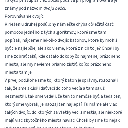
Takýto prístup sa tiež občas používa pri programovaní a je
známy pod názvom
dvaja bežci
.
Porovnávanie dvojíc
K riešeniu druhej podúlohy nám ešte chýba dôležitá časť:
pomocou jedného z tých algoritmov, ktoré sme tam
popísali, nájdeme niekoľko dvojíc batohov, ktoré by mohli
byť tie najlepšie, ale ako vieme, ktorá z nich to je? Chceli by
sme zobrať takú, kde ostalo dokopy čo najmenej prázdneho
miesta, ale my nevieme priamo zistiť, koľko prázdneho
miesta tam je.
V prvej podúlohe sme to, ktorý batoh je správny, rozoznali
tak, že sme skúsili dať veci do toho vedľa a tam sa už
nezmestili, tak sme vedeli, že ten to nemôže byť, a teda ten,
ktorý sme vybrali, je naozaj ten najlepší. Tu máme ale viac
takých dvojíc, do ktorých sa všetky veci zmestia, ale niektoré
majú viac zbytočného miesta naviac. Chceli by sme to nejak