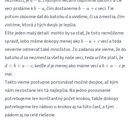
nezmestí, je
. Zvyšnými vecami naplníme batoh
a tie
−
b
a
c
-
b
b
veci pridáme k
, čím dostaneme
vecí. Tie
−
−
+
b
a
b
a
c
a
-
-
d
potom skúsime dať do batohu
a uvidíme, či sa zmestia, čím
d
a
a
zistíme, ktorá z tých dvojíc je lepšia.
+
c
Ešte jeden malý detail: mohlo by sa stať, že toto nemôžeme
b
spraviť, lebo máme dokopy menej ako
vecí a teda
−
+
b
a
c
-
nevieme odmerať také množstvo. Zo zadania ale vieme, že do
a
d
d
batohu
sa nezmestia všetky naše veci, teda určite platí, že
+
d
<
c
d
b
, keďže
je menej ako máme vecí a
je
<
+
−
+
−
d
b
a
c
d
b
a
c
b
+
viac.
+
a
a
Takto vieme postupne porovnávať možné dvojice, až kým
-
-
c
nám nezostane len tá najlepšia. Na jedno porovnanie
c
potrebujeme len konštantný počet krokov, takže dokopy
n
potrebujeme len rádovo
krokov aj na túto časť, a tým
n
pádom aj na celé riešenie.