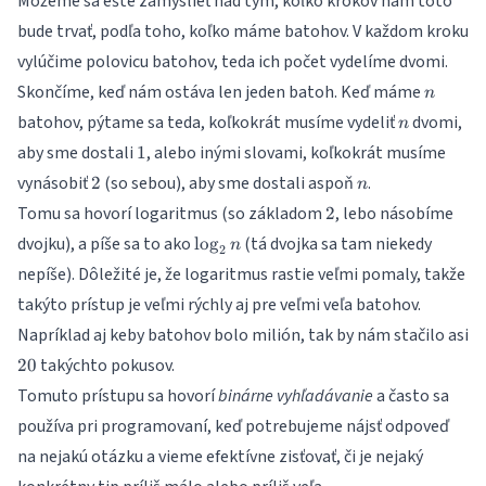
Môžeme sa ešte zamyslieť nad tým, koľko krokov nám toto
bude trvať, podľa toho, koľko máme batohov. V každom kroku
vylúčime polovicu batohov, teda ich počet vydelíme dvomi.
n
Skončíme, keď nám ostáva len jeden batoh. Keď máme
n
n
batohov, pýtame sa teda, koľkokrát musíme vydeliť
dvomi,
n
1
aby sme dostali
, alebo inými slovami, koľkokrát musíme
1
2
n
vynásobiť
(so sebou), aby sme dostali aspoň
.
2
n
2
Tomu sa hovorí logaritmus (so základom
, lebo násobíme
2
\log_2
dvojku), a píše sa to ako
(tá dvojka sa tam niekedy
l
o
g
n
2
n
nepíše). Dôležité je, že logaritmus rastie veľmi pomaly, takže
takýto prístup je veľmi rýchly aj pre veľmi veľa batohov.
Napríklad aj keby batohov bolo milión, tak by nám stačilo asi
20
takýchto pokusov.
20
Tomuto prístupu sa hovorí
binárne vyhľadávanie
a často sa
používa pri programovaní, keď potrebujeme nájsť odpoveď
na nejakú otázku a vieme efektívne zisťovať, či je nejaký