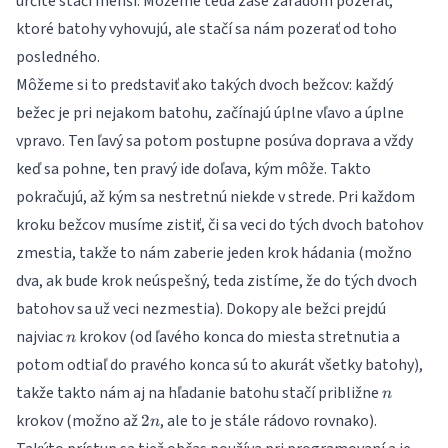
určite stačí menší. Môžeme teda zase zaradom pozerať,
ktoré batohy vyhovujú, ale stačí sa nám pozerať od toho
posledného.
Môžeme si to predstaviť ako takých dvoch bežcov: každý
bežec je pri nejakom batohu, začínajú úplne vľavo a úplne
vpravo. Ten ľavý sa potom postupne posúva doprava a vždy
keď sa pohne, ten pravý ide doľava, kým môže. Takto
pokračujú, až kým sa nestretnú niekde v strede. Pri každom
kroku bežcov musíme zistiť, či sa veci do tých dvoch batohov
zmestia, takže to nám zaberie jeden krok hádania (možno
dva, ak bude krok neúspešný, teda zistíme, že do tých dvoch
batohov sa už veci nezmestia). Dokopy ale bežci prejdú
n
najviac
krokov (od ľavého konca do miesta stretnutia a
n
potom odtiaľ do pravého konca sú to akurát všetky batohy),
n
takže takto nám aj na hľadanie batohu stačí približne
n
2n
krokov (možno až
, ale to je stále rádovo rovnako).
2
n