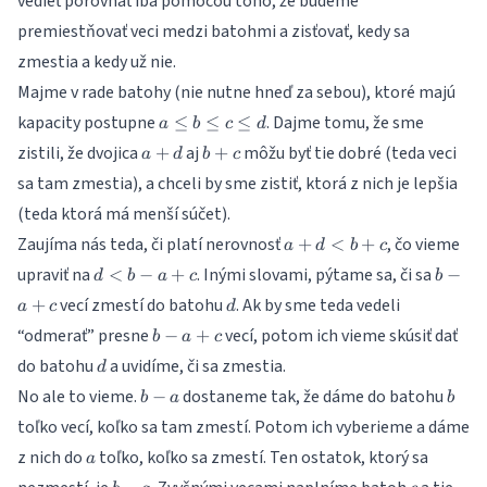
vedieť porovnať iba pomocou toho, že budeme
premiestňovať veci medzi batohmi a zisťovať, kedy sa
zmestia a kedy už nie.
Majme v rade batohy (nie nutne hneď za sebou), ktoré majú
a\leq
kapacity postupne
. Dajme tomu, že sme
≤
≤
≤
a
b
c
d
b\leq
a
b
zistili, že dvojica
aj
môžu byť tie dobré (teda veci
+
+
a
d
b
c
c\leq
+
+
sa tam zmestia), a chceli by sme zistiť, ktorá z nich je lepšia
d
d
c
(teda ktorá má menší súčet).
a
Zaujíma nás teda, či platí nerovnosť
, čo vieme
+
<
+
a
d
b
c
+
d
b
upraviť na
. Inými slovami, pýtame sa, či sa
<
−
+
−
d
b
a
c
b
d
<
-
d
vecí zmestí do batohu
. Ak by sme teda vedeli
+
<
a
c
d
b
a
b
b
“odmerať” presne
vecí, potom ich vieme skúsiť dať
-
−
+
+
b
a
c
+
-
a
c
d
do batohu
a uvidíme, či sa zmestia.
d
c
a
+
b
b
No ale to vieme.
dostaneme tak, že dáme do batohu
−
+
b
a
b
c
-
c
toľko vecí, koľko sa tam zmestí. Potom ich vyberieme a dáme
a
a
z nich do
toľko, koľko sa zmestí. Ten ostatok, ktorý sa
a
b
c