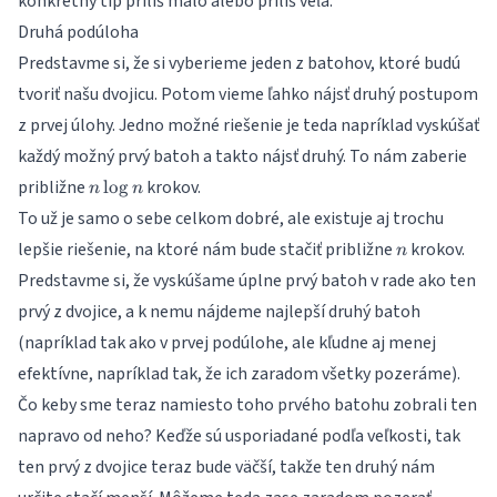
konkrétny tip príliš málo alebo príliš veľa.
Druhá podúloha
Predstavme si, že si vyberieme jeden z batohov, ktoré budú
tvoriť našu dvojicu. Potom vieme ľahko nájsť druhý postupom
z prvej úlohy. Jedno možné riešenie je teda napríklad vyskúšať
každý možný prvý batoh a takto nájsť druhý. To nám zaberie
n\log
približne
krokov.
l
o
g
n
n
n
To už je samo o sebe celkom dobré, ale existuje aj trochu
n
lepšie riešenie, na ktoré nám bude stačiť približne
krokov.
n
Predstavme si, že vyskúšame úplne prvý batoh v rade ako ten
prvý z dvojice, a k nemu nájdeme najlepší druhý batoh
(napríklad tak ako v prvej podúlohe, ale kľudne aj menej
efektívne, napríklad tak, že ich zaradom všetky pozeráme).
Čo keby sme teraz namiesto toho prvého batohu zobrali ten
napravo od neho? Keďže sú usporiadané podľa veľkosti, tak
ten prvý z dvojice teraz bude väčší, takže ten druhý nám