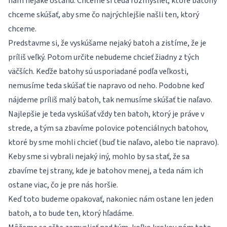
nám nejaké ostanú. Chceme si teda rozmyslieť, ktoré batohy
chceme skúšať, aby sme čo najrýchlejšie našli ten, ktorý
chceme.
Predstavme si, že vyskúšame nejaký batoh a zistíme, že je
príliš veľký. Potom určite nebudeme chcieť žiadny z tých
väčších. Keďže batohy sú usporiadané podľa veľkosti,
nemusíme teda skúšať tie napravo od neho. Podobne keď
nájdeme príliš malý batoh, tak nemusíme skúšať tie naľavo.
Najlepšie je teda vyskúšať vždy ten batoh, ktorý je práve v
strede, a tým sa zbavíme polovice potenciálnych batohov,
ktoré by sme mohli chcieť (buď tie naľavo, alebo tie napravo).
Keby sme si vybrali nejaký iný, mohlo by sa stať, že sa
zbavíme tej strany, kde je batohov menej, a teda nám ich
ostane viac, čo je pre nás horšie.
Keď toto budeme opakovať, nakoniec nám ostane len jeden
batoh, a to bude ten, ktorý hľadáme.